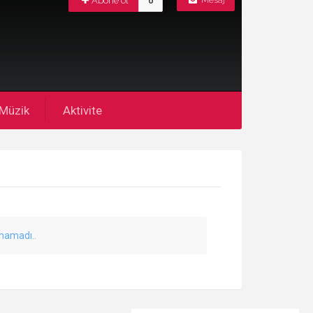
Abone ol
0
Mesaj
Müzik
Aktivite
unamadı..