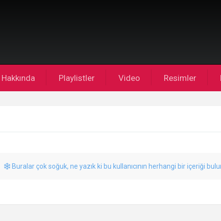
Hakkında
Playlistler
Video
Resimler
Buralar çok soğuk, ne yazık ki bu kullanıcının herhangi bir içeriği bul