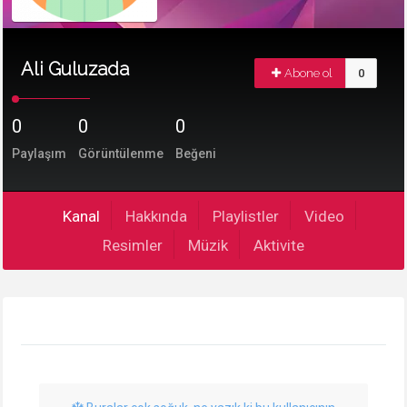
Ali Guluzada
Abone ol
0
0
0
0
Paylaşım
Görüntülenme
Beğeni
Kanal
Hakkında
Playlistler
Video
Resimler
Müzik
Aktivite