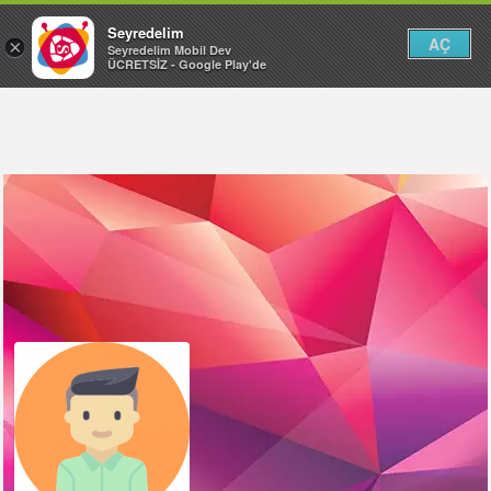
Seyredelim
AÇ
×
Seyredelim Mobil Dev
ÜCRETSİZ - Google Play'de