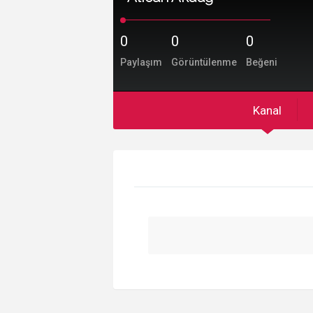
0
0
0
Paylaşım
Görüntülenme
Beğeni
Kanal