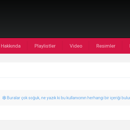
Hakkında
Playlistler
Video
Resimler
Buralar çok soğuk, ne yazık ki bu kullanıcının herhangi bir içeriği bul