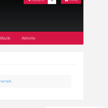
Abone ol
0
Mesaj
Müzik
Aktivite
unamadı..