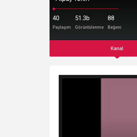
40
51.3b
88
Paylaşım
Görüntülenme
Beğeni
Kanal