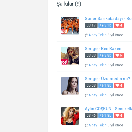
Şarkılar (9)
Soner Sarıkabadayı - B
03:17
3.1b
4
@
Alpay Tekin
8 yıl önce
Simge - Ben Bazen
03:33
3.8b
6
@
Alpay Tekin
8 yıl önce
Simge - Üzülmedin mi?
05:03
1.8b
4
@
Alpay Tekin
8 yıl önce
Aylin COŞKUN - Sinsirella
03:46
1.8b
4
@
Alpay Tekin
8 yıl önce