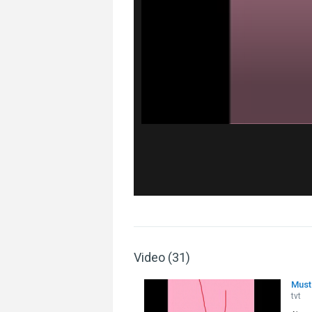
Video (31)
Must
tvt