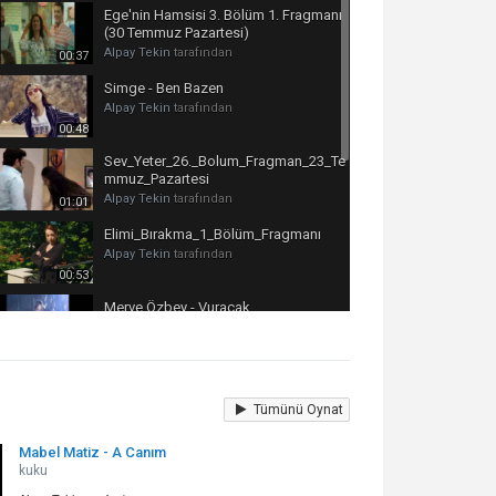
Ege'nin Hamsisi 3. Bölüm 1. Fragmanı
(30 Temmuz Pazartesi)
Alpay Tekin
tarafından
00:37
Simge - Ben Bazen
Alpay Tekin
tarafından
00:48
Sev_Yeter_26._Bolum_Fragman_23_Te
mmuz_Pazartesi
Alpay Tekin
tarafından
01:01
Elimi_Bırakma_1_Bölüm_Fragmanı
Alpay Tekin
tarafından
00:53
Merve Özbey - Vuracak
Alpay Tekin
tarafından
00:41
Gökçe - Aşık Olmak İstemiyorum
Alpay Tekin
tarafından
Tümünü Oynat
00:49
Mabel Matiz - A Canım
Yaşar - Aşk Bozumu
kuku
Alpay Tekin
tarafından
03:51