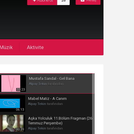
Abone ol
26
Mesaj
Müzik
Aktivite
Mustafa Sandal - Gel Bana
Alpay Tekin
tarafından
03:23
Mabel Matiz - A Canım
Alpay Tekin
tarafından
06:13
Aşka Yolculuk 11.Bölüm Fragman (26
Temmuz Perşembe)
Alpay Tekin
tarafından
00:39