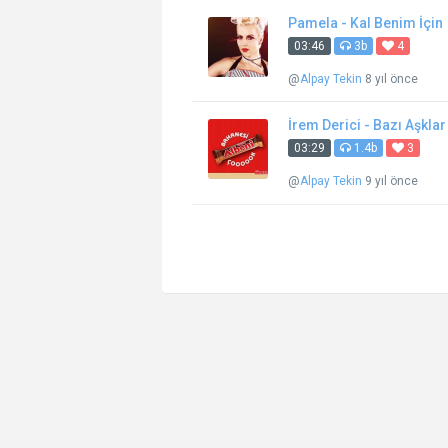
Pamela - Kal Benim İçin
03:46
3b
4
@
Alpay Tekin
8 yıl önce
İrem Derici - Bazı Aşkla
03:29
1.4b
3
@
Alpay Tekin
9 yıl önce