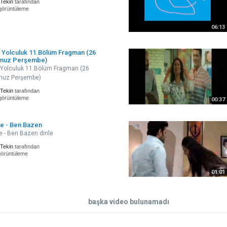
 Tekin
tarafından
görüntüleme
06:13
 Yolculuk 11.Bölüm Fragman (26
muz Perşembe)
 Yolculuk 11.Bölüm Fragman (26
uz Perşembe)
 Tekin
tarafından
görüntüleme
00:37
e - Ben Bazen
 - Ben Bazen dinle
 Tekin
tarafından
görüntüleme
01:01
başka video bulunamadı