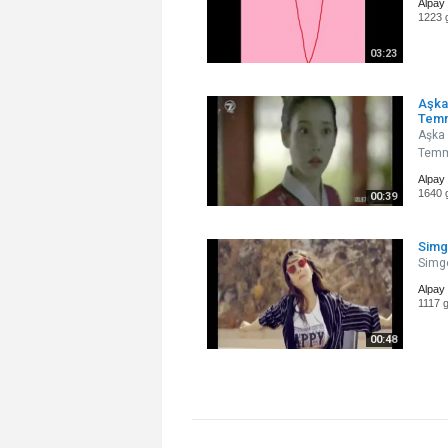
Alpay
1223 
03:23
Aşka
Tem
Aşka
Temm
Alpay
1640 
00:39
Simg
Simge
Alpay
1117 
00:48