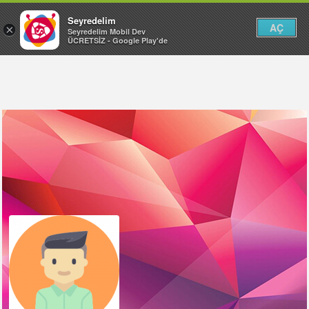
Seyredelim
AÇ
×
Seyredelim Mobil Dev
ÜCRETSİZ - Google Play'de