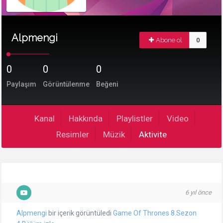
Alpmengi
Abone ol
0
0
0
0
Paylaşım
Görüntülenme
Beğeni
Kanal
Hakkında
Playlistler
Video
Resimler
Müzik
Aktivite
6 yıl önce
Alpmengi
bir içerik görüntüledi
Game Of Thrones 8.Sezon