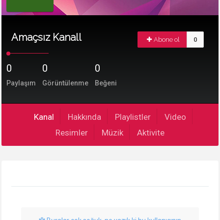
Amaçsız Kanall
Abone ol
0
0
0
0
Paylaşım
Görüntülenme
Beğeni
Kanal
Hakkında
Playlistler
Video
Resimler
Müzik
Aktivite