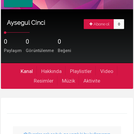
Aysegul Cinci
Abone ol
0
0
0
0
Paylaşım
Görüntülenme
Beğeni
Kanal
Hakkında
Playlistler
Video
Resimler
Müzik
Aktivite