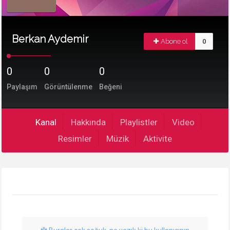
Berkan Aydemir
Abone ol
0
0
0
0
Paylaşım
Görüntülenme
Beğeni
Kanal
Hakkında
Playlistler
Video
Resimler
Müzik
Aktivite