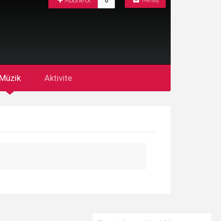
Abone ol
0
Mesaj
Müzik
Aktivite