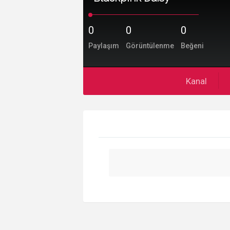
0
0
0
Paylaşım
Görüntülenme
Beğeni
Kanal