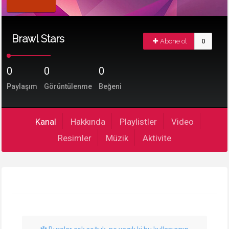
Brawl Stars
Abone ol
0
0
0
0
Paylaşım
Görüntülenme
Beğeni
Kanal
Hakkında
Playlistler
Video
Resimler
Müzik
Aktivite