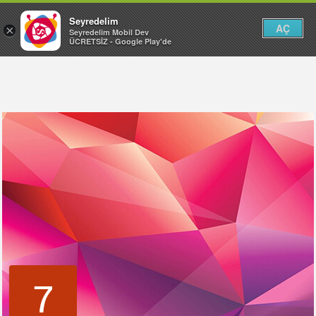
Seyredelim
AÇ
×
Seyredelim Mobil Dev
ÜCRETSİZ - Google Play'de