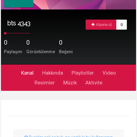
bts 4343
Abone ol
0
0
0
0
Paylaşım
Görüntülenme
Beğeni
Kanal
Hakkında
Playlistler
Video
Resimler
Müzik
Aktivite