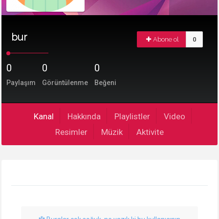
bur
Abone ol
0
0
0
0
Paylaşım
Görüntülenme
Beğeni
Kanal
Hakkında
Playlistler
Video
Resimler
Müzik
Aktivite