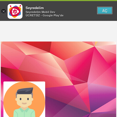
Seyredelim
AÇ
×
Seyredelim Mobil Dev
ÜCRETSİZ - Google Play'de