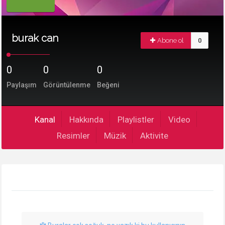
burak can
Abone ol
0
0
0
0
Paylaşım
Görüntülenme
Beğeni
Kanal
Hakkında
Playlistler
Video
Resimler
Müzik
Aktivite