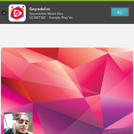
Seyredelim
AÇ
×
Seyredelim Mobil Dev
ÜCRETSİZ - Google Play'de