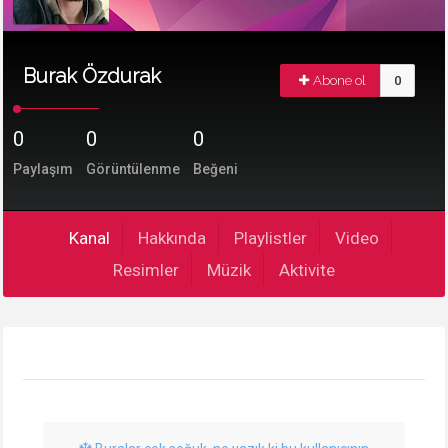
Burak Özdurak
Abone ol
0
0
0
0
Paylaşım
Görüntülenme
Beğeni
Kanal
Hakkında
Playlistler
Video
Resimler
Müzik
Aktivite