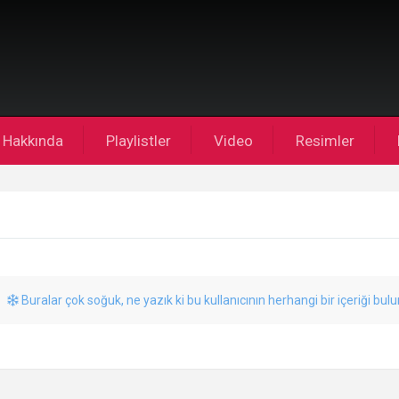
Hakkında
Playlistler
Video
Resimler
Buralar çok soğuk, ne yazık ki bu kullanıcının herhangi bir içeriği bul