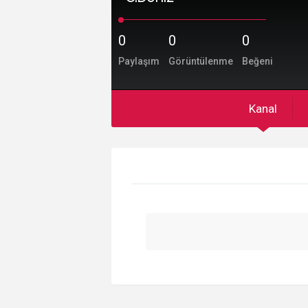
0
0
0
Paylaşım
Görüntülenme
Beğeni
Kanal