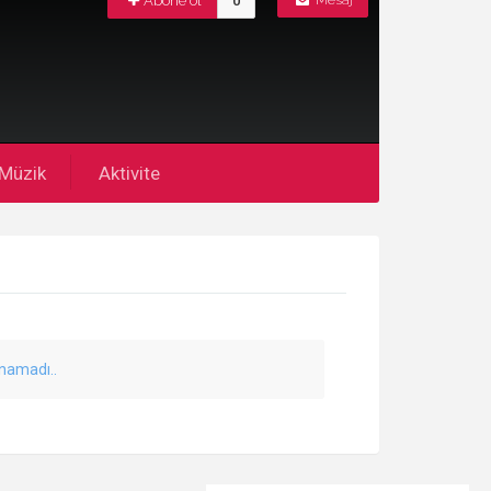
Abone ol
0
Mesaj
Müzik
Aktivite
unamadı..