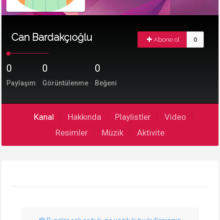
Can Bardakçıoğlu
Abone ol
0
0
0
0
Paylaşım
Görüntülenme
Beğeni
Kanal
Hakkında
Playlistler
Video
Resimler
Müzik
Aktivite