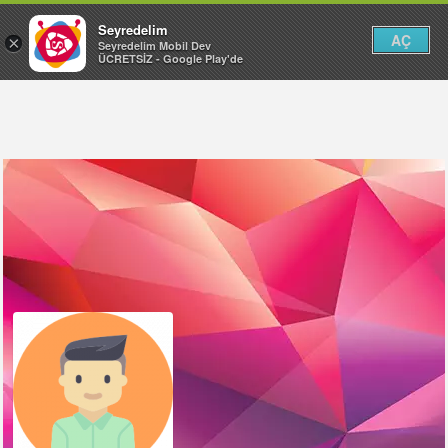
Seyredelim
AÇ
×
Seyredelim Mobil Dev
ÜCRETSİZ - Google Play'de