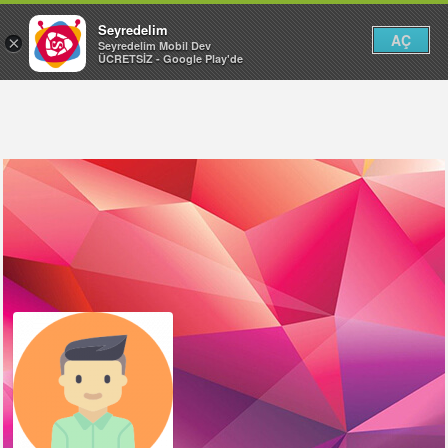
Seyredelim
AÇ
×
Seyredelim Mobil Dev
ÜCRETSİZ - Google Play'de