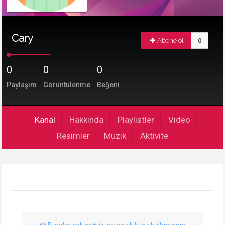
Cary
Abone ol
0
0
0
0
Paylaşım
Görüntülenme
Beğeni
Kanal
Hakkında
Playlistler
Video
Resimler
Müzik
Aktivite