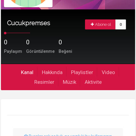
Cucukpremses
Abone ol
0
0
0
0
Paylaşım
Görüntülenme
Beğeni
Kanal
Hakkında
Playlistler
Video
Resimler
Müzik
Aktivite