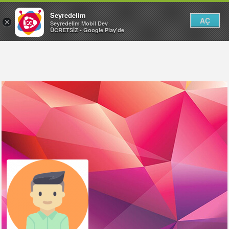
Seyredelim
AÇ
×
Seyredelim Mobil Dev
ÜCRETSİZ - Google Play'de