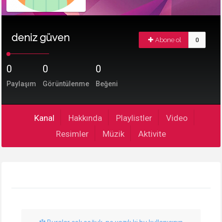
deniz güven
Abone ol
0
0
0
0
Paylaşım
Görüntülenme
Beğeni
Kanal
Hakkında
Playlistler
Video
Resimler
Müzik
Aktivite