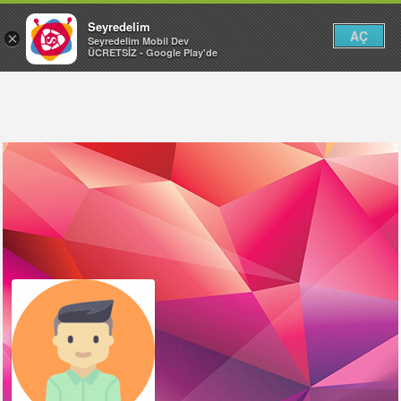
Seyredelim
AÇ
×
Seyredelim Mobil Dev
ÜCRETSİZ - Google Play'de