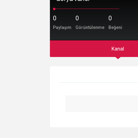
0
0
0
Paylaşım
Görüntülenme
Beğeni
Kanal