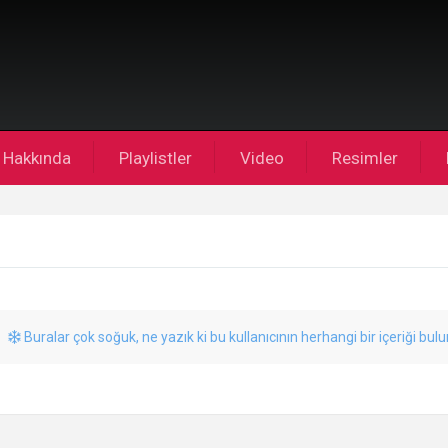
Hakkında
Playlistler
Video
Resimler
Buralar çok soğuk, ne yazık ki bu kullanıcının herhangi bir içeriği bul