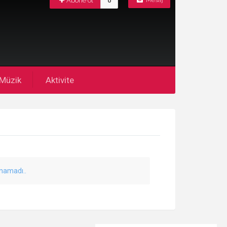
Abone ol
0
Mesaj
Müzik
Aktivite
unamadı..