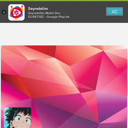
Seyredelim
AÇ
×
Seyredelim Mobil Dev
ÜCRETSİZ - Google Play'de