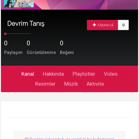
Devrim Tanış
Abone ol
0
0
0
0
Paylaşım
Görüntülenme
Beğeni
Kanal
Hakkında
Playlistler
Video
Resimler
Müzik
Aktivite