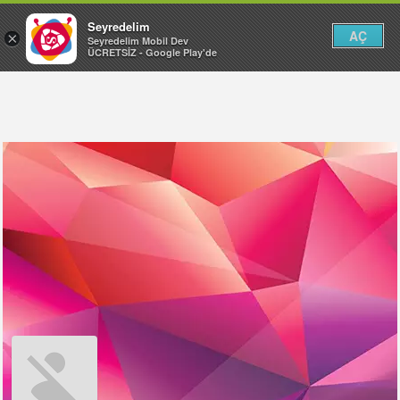
Seyredelim
AÇ
×
Seyredelim Mobil Dev
ÜCRETSİZ - Google Play'de