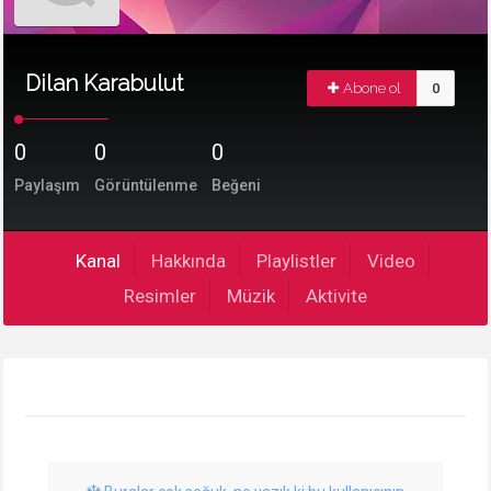
Dilan Karabulut
Abone ol
0
0
0
0
Paylaşım
Görüntülenme
Beğeni
Kanal
Hakkında
Playlistler
Video
Resimler
Müzik
Aktivite