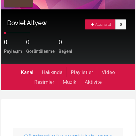
Dovlet Altyew
Abone ol
0
0
0
0
Paylaşım
Görüntülenme
Beğeni
Kanal
Hakkında
Playlistler
Video
Resimler
Müzik
Aktivite