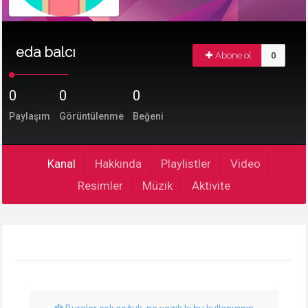
eda balcı
Abone ol
0
0
0
0
Paylaşım
Görüntülenme
Beğeni
Kanal
Hakkında
Playlistler
Video
Resimler
Müzik
Aktivite