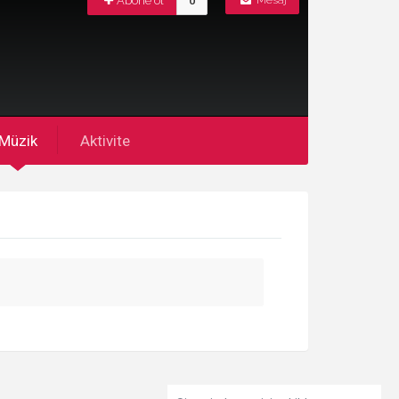
Abone ol
0
Mesaj
Müzik
Aktivite