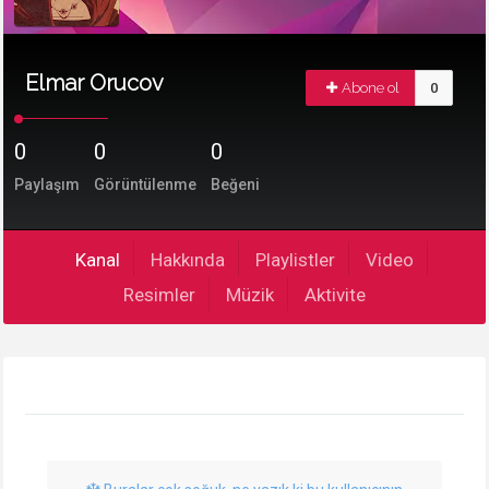
Elmar Orucov
Abone ol
0
0
0
0
Paylaşım
Görüntülenme
Beğeni
Kanal
Hakkında
Playlistler
Video
Resimler
Müzik
Aktivite