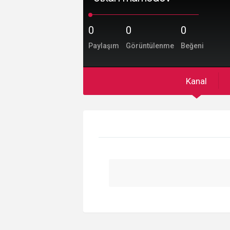
0
0
0
Paylaşım
Görüntülenme
Beğeni
Kanal