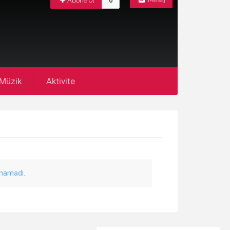
Abone ol
0
Mesaj
Müzik
Aktivite
unamadı..