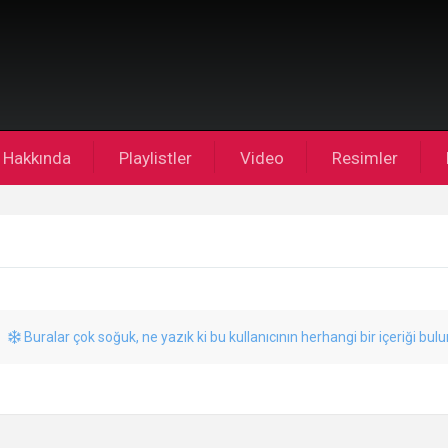
Hakkında
Playlistler
Video
Resimler
Buralar çok soğuk, ne yazık ki bu kullanıcının herhangi bir içeriği bul