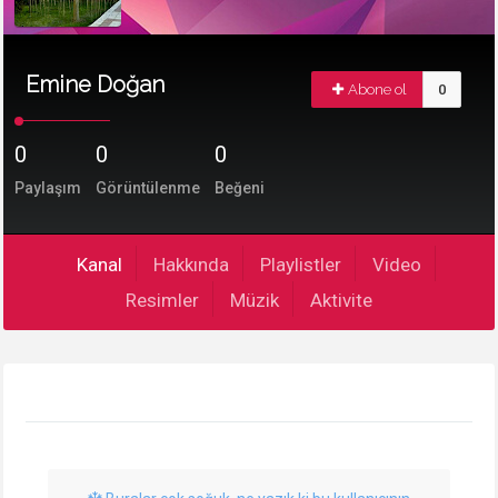
Emine Doğan
Abone ol
0
0
0
0
Paylaşım
Görüntülenme
Beğeni
Kanal
Hakkında
Playlistler
Video
Resimler
Müzik
Aktivite