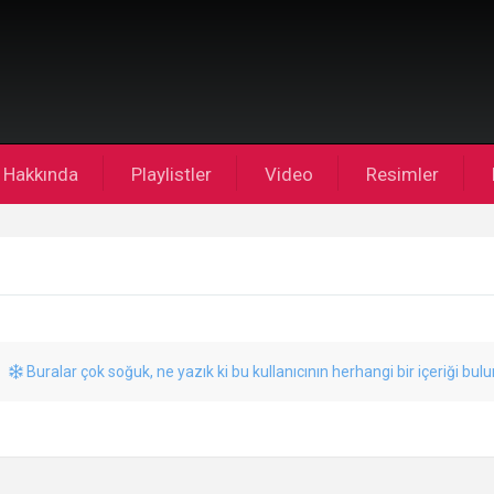
Hakkında
Playlistler
Video
Resimler
Buralar çok soğuk, ne yazık ki bu kullanıcının herhangi bir içeriği bul