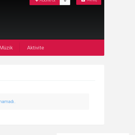
Abone ol
0
Mesaj
Müzik
Aktivite
unamadı..