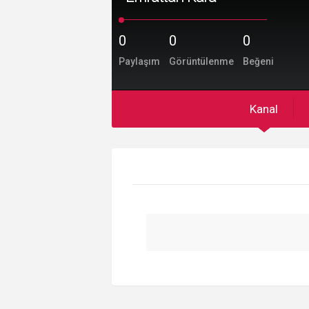
0
0
0
Paylaşım
Görüntülenme
Beğeni
Kanal