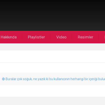
Hakkında
Playlistler
Video
Resimler
Buralar çok soğuk, ne yazık ki bu kullanıcının herhangi bir içeriği bul