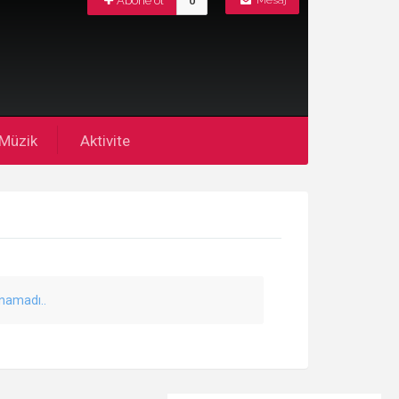
Abone ol
0
Mesaj
Müzik
Aktivite
unamadı..