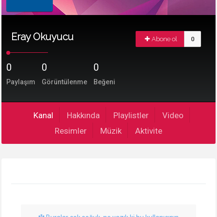
Eray Okuyucu
Abone ol
0
0
0
0
Paylaşım
Görüntülenme
Beğeni
Kanal
Hakkında
Playlistler
Video
Resimler
Müzik
Aktivite