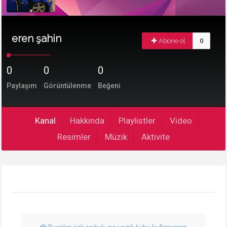
eren şahin
Abone ol
0
0
0
0
Paylaşım
Görüntülenme
Beğeni
Kanal
Hakkında
Playlistler
Video
Resimler
Müzik
Aktivite