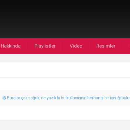
Hakkında
Playlistler
Video
Resimler
Buralar çok soğuk, ne yazık ki bu kullanıcının herhangi bir içeriği bul