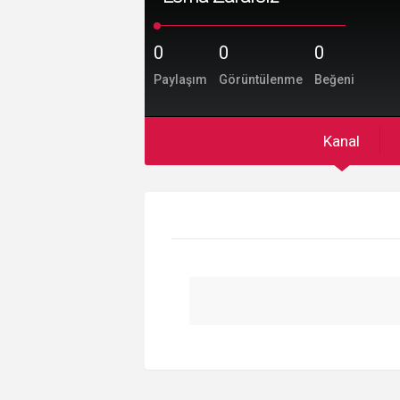
0
0
0
Paylaşım
Görüntülenme
Beğeni
Kanal