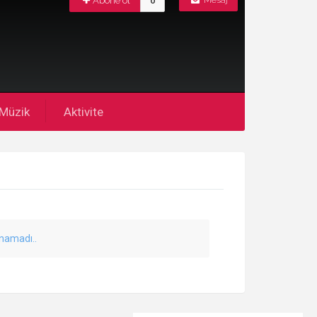
Abone ol
0
Mesaj
Müzik
Aktivite
unamadı..