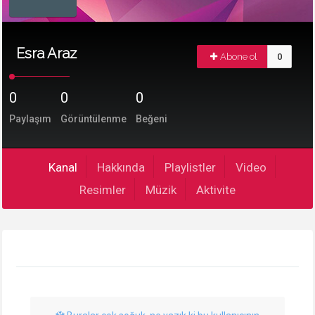
Esra Araz
Abone ol
0
0
0
0
Paylaşım
Görüntülenme
Beğeni
Kanal
Hakkında
Playlistler
Video
Resimler
Müzik
Aktivite