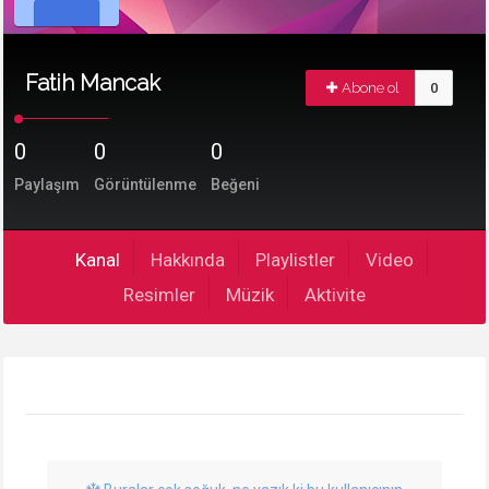
Fatih Mancak
Abone ol
0
0
0
0
Paylaşım
Görüntülenme
Beğeni
Kanal
Hakkında
Playlistler
Video
Resimler
Müzik
Aktivite