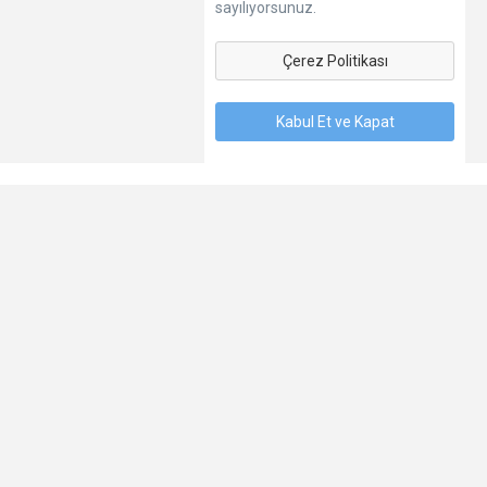
sayılıyorsunuz.
Çerez Politikası
Kabul Et ve Kapat
Dil
Hakkımızda
Kişisel Verilerin Korunması
Şartlar
İletişim
© 2025 Seyredelim.com - Sizin. Bizim. Herkesin.
Seyredelim.com,
Sonet ISP LLC.
Şirketidir. Her Hakkı Saklıdır.