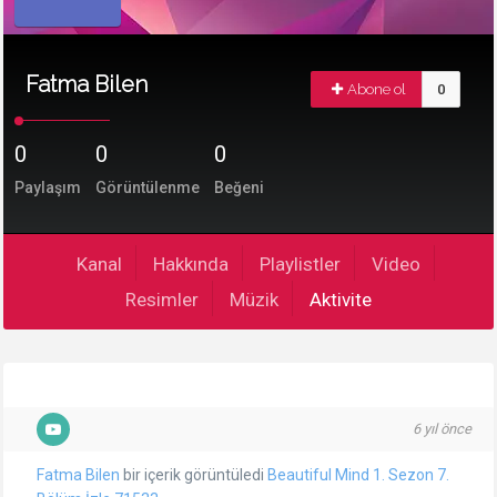
Fatma Bilen
Abone ol
0
0
0
0
Paylaşım
Görüntülenme
Beğeni
Kanal
Hakkında
Playlistler
Video
Resimler
Müzik
Aktivite
6 yıl önce
Fatma Bilen
bir içerik görüntüledi
Beautiful Mind 1. Sezon 7.