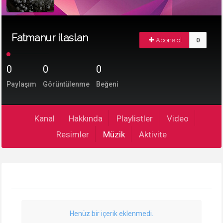
Fatmanur ilaslan
Abone ol
0
0
0
0
Paylaşım
Görüntülenme
Beğeni
Kanal
Hakkında
Playlistler
Video
Resimler
Müzik
Aktivite
Henüz bir içerik eklenmedi.