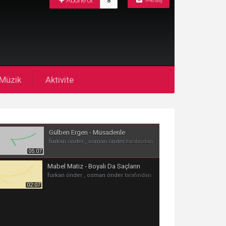
Abone ol
8
Mesaj
Müzik
Aktivite
Gülben Ergen - Müsadenle
furkan önder , osman önder
tarafından
05:07
Mabel Matiz - Boyalı Da Saçların
furkan önder , osman önder
tarafından
02:07