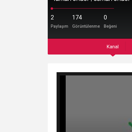
2
174
0
Paylaşım
Görüntülenme
Beğeni
Kanal