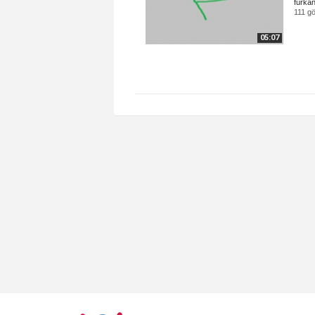
furka
111 g
05:07