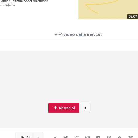
n önder , osman önder
tarafından
örüntüleme
02:07
+ -4 video daha mevcut
Abone ol
8
Dil