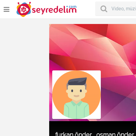
furkan önder , osman önder