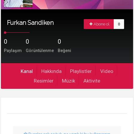
Furkan Sarıdiken
Abone ol
0
0
0
0
Paylaşım
Görüntülenme
Beğeni
Kanal
Hakkında
Playlistler
Video
Resimler
Müzik
Aktivite