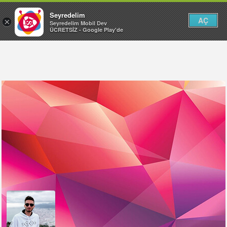
Seyredelim
AÇ
×
Seyredelim Mobil Dev
ÜCRETSİZ - Google Play'de