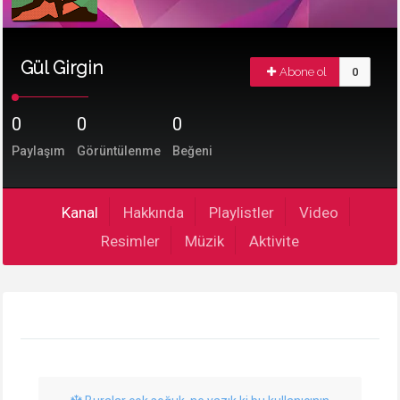
Gül Girgin
Abone ol
0
0
0
0
Paylaşım
Görüntülenme
Beğeni
Kanal
Hakkında
Playlistler
Video
Resimler
Müzik
Aktivite