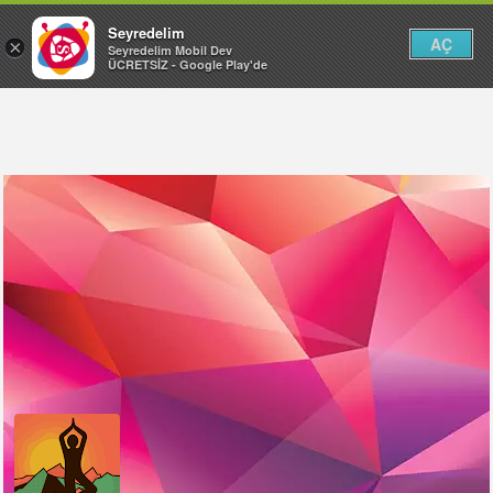
Seyredelim
AÇ
×
Seyredelim Mobil Dev
ÜCRETSİZ - Google Play'de