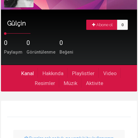
Gülçin
Abone ol
0
0
0
0
Paylaşım
Görüntülenme
Beğeni
Kanal
Hakkında
Playlistler
Video
Resimler
Müzik
Aktivite