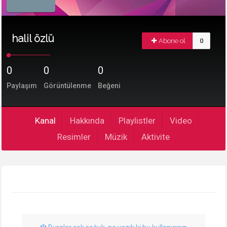
halil özlü
Abone ol
0
0
0
0
Paylaşım
Görüntülenme
Beğeni
Kanal
Hakkında
Playlistler
Video
Resimler
Müzik
Aktivite