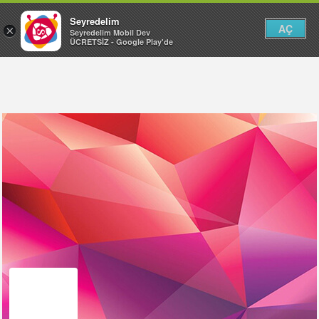
Seyredelim
AÇ
×
Seyredelim Mobil Dev
ÜCRETSİZ - Google Play'de