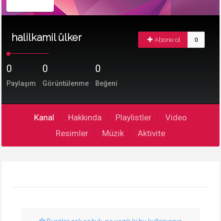
halilkamil ülker
Abone ol
0
0
0
0
Paylaşım
Görüntülenme
Beğeni
Kanal
Hakkında
Playlistler
Video
Resimler
Müzik
Aktivite