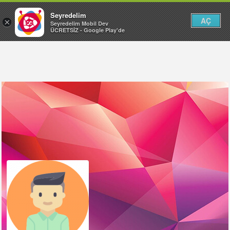
Seyredelim
AÇ
×
Seyredelim Mobil Dev
ÜCRETSİZ - Google Play'de