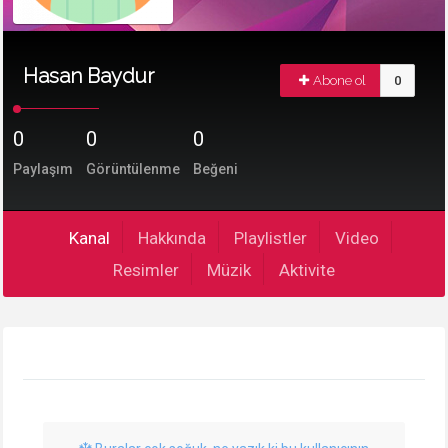
Hasan Baydur
Abone ol
0
0
0
0
Paylaşım
Görüntülenme
Beğeni
Kanal
Hakkında
Playlistler
Video
Resimler
Müzik
Aktivite