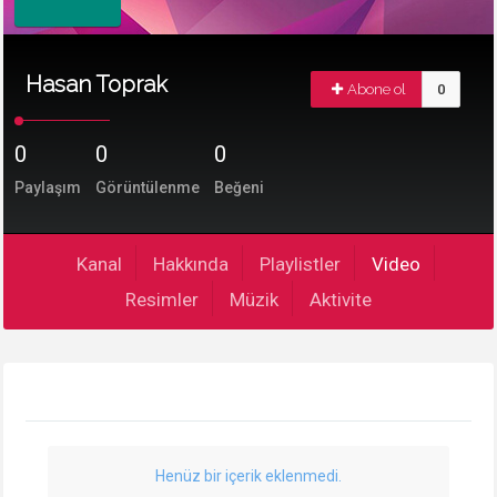
Hasan Toprak
Abone ol
0
0
0
0
Paylaşım
Görüntülenme
Beğeni
Kanal
Hakkında
Playlistler
Video
Resimler
Müzik
Aktivite
Henüz bir içerik eklenmedi.