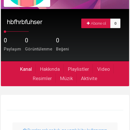
hbfhrbfuhser
Abone ol
0
0
0
0
Paylaşım
Görüntülenme
Beğeni
Kanal
Hakkında
Playlistler
Video
Resimler
Müzik
Aktivite