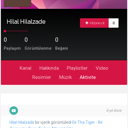
Hilal Hilalzade
Abone ol
0
0
0
0
Paylaşım
Görüntülenme
Beğeni
Kanal
Hakkında
Playlistler
Video
Resimler
Müzik
Aktivite
6 yıl önce
Hilal Hilalzade
bir içerik görüntüledi
Ek Tha Tiger - Bir