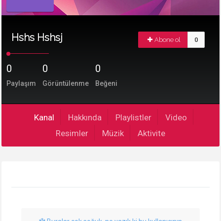
Hshs Hshsj
Abone ol
0
0
0
0
Paylaşım
Görüntülenme
Beğeni
Kanal
Hakkında
Playlistler
Video
Resimler
Müzik
Aktivite