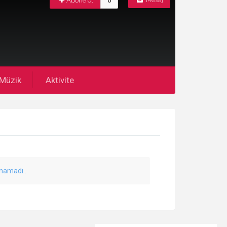
Abone ol
0
Mesaj
Müzik
Aktivite
unamadı..