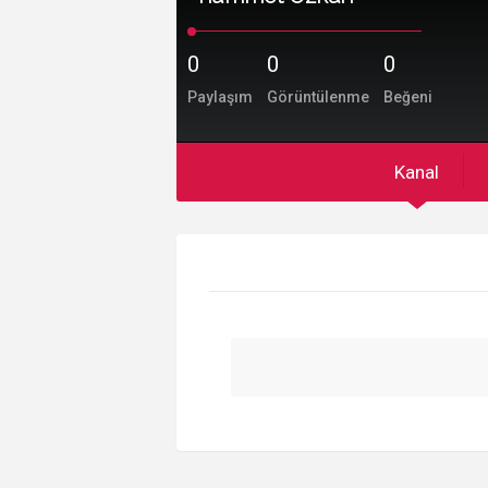
0
0
0
Paylaşım
Görüntülenme
Beğeni
Kanal