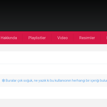
Hakkında
Playlistler
Video
Resimler
Buralar çok soğuk, ne yazık ki bu kullanıcının herhangi bir içeriği bul