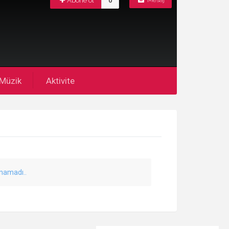
Abone ol
0
Mesaj
Müzik
Aktivite
unamadı..