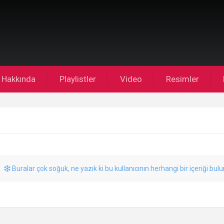
Hakkında
Playlistler
Video
Resimler
Buralar çok soğuk, ne yazık ki bu kullanıcının herhangi bir içeriği bul